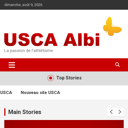
Aller
dimanche, août 9, 2026
au
contenu
La passion de l'athlétisme
Top Stories
 USCA
Nouveau site USCA
Main Stories