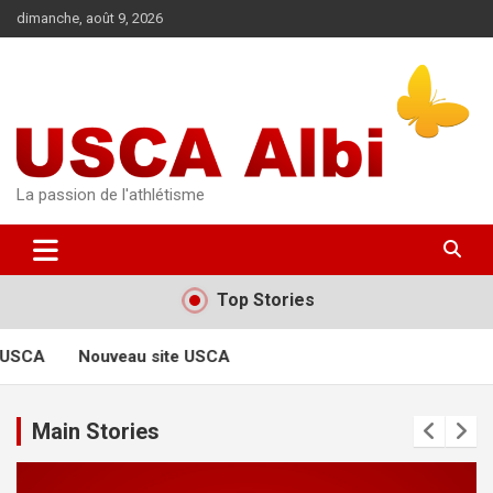
Aller
dimanche, août 9, 2026
au
contenu
La passion de l'athlétisme
Top Stories
 USCA
Nouveau site USCA
Main Stories