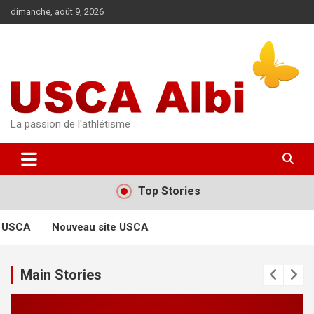
Aller
dimanche, août 9, 2026
au
contenu
La passion de l'athlétisme
Top Stories
 USCA
Nouveau site USCA
Main Stories