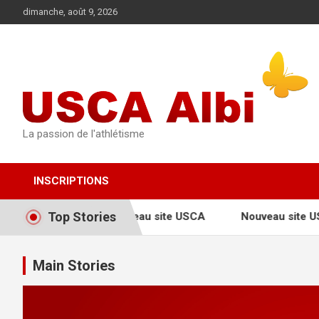
Aller
dimanche, août 9, 2026
au
contenu
La passion de l'athlétisme
INSCRIPTIONS
Top Stories
Nouveau site USCA
Nouveau site U
Main Stories