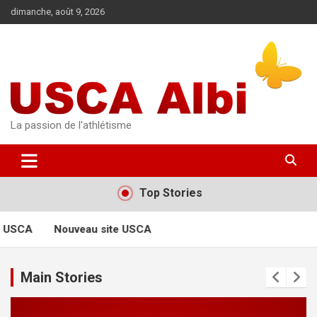
Aller
dimanche, août 9, 2026
au
contenu
La passion de l'athlétisme
Top Stories
e USCA
Nouveau site USCA
Main Stories