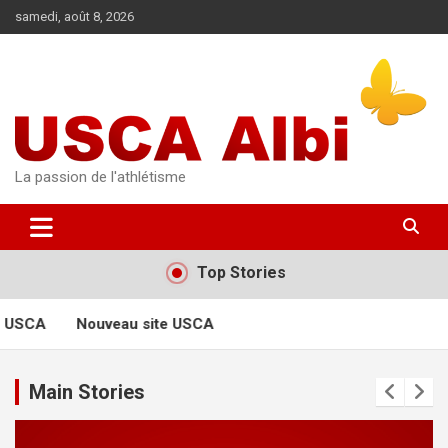
Aller
samedi, août 8, 2026
au
contenu
La passion de l'athlétisme
Top Stories
e USCA
Nouveau site USCA
Main Stories