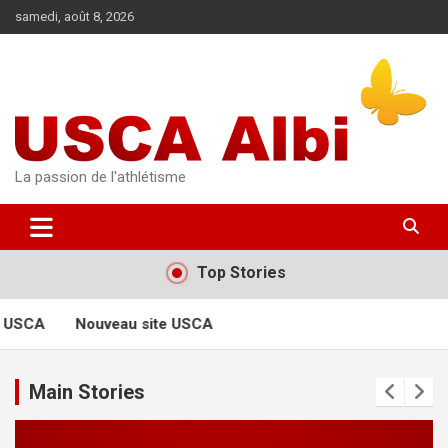
Aller
samedi, août 8, 2026
au
contenu
La passion de l'athlétisme
Top Stories
 USCA
Nouveau site USCA
Main Stories