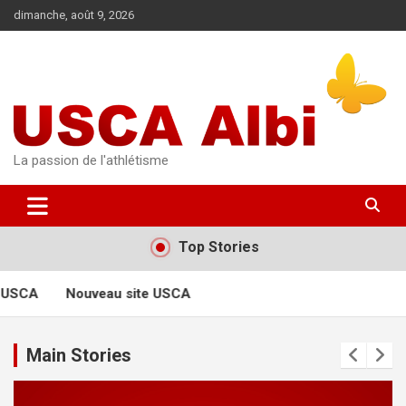
Aller
dimanche, août 9, 2026
au
contenu
La passion de l'athlétisme
Top Stories
 USCA
Nouveau site USCA
Main Stories