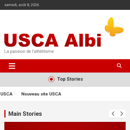
Aller
samedi, août 8, 2026
au
contenu
La passion de l'athlétisme
Top Stories
 USCA
Nouveau site USCA
Main Stories