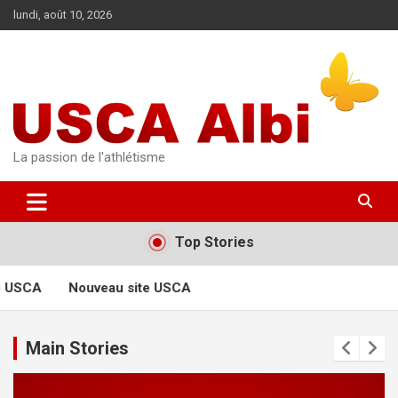
Aller
lundi, août 10, 2026
au
contenu
La passion de l'athlétisme
Top Stories
e USCA
Nouveau site USCA
Main Stories