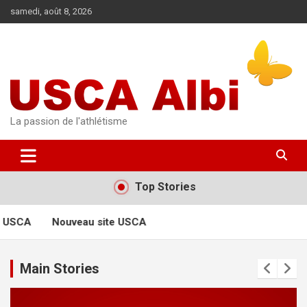
Aller
samedi, août 8, 2026
au
contenu
La passion de l'athlétisme
Top Stories
 USCA
Nouveau site USCA
Main Stories