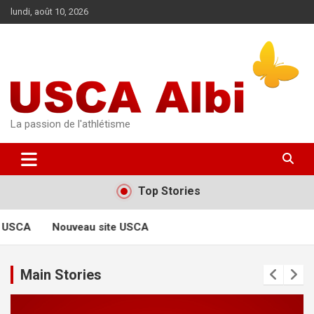
Aller
lundi, août 10, 2026
au
contenu
La passion de l'athlétisme
Top Stories
 USCA
Nouveau site USCA
Main Stories