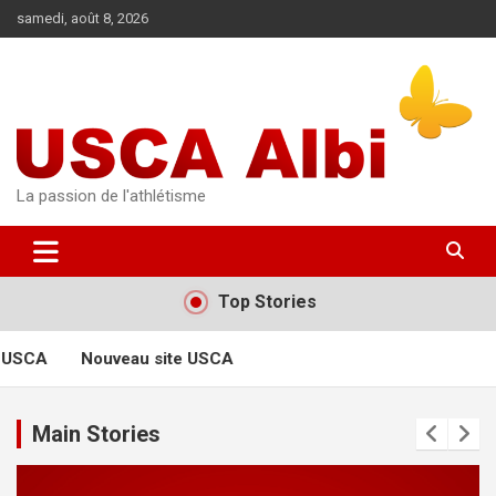
Aller
samedi, août 8, 2026
au
contenu
La passion de l'athlétisme
Top Stories
 USCA
Nouveau site USCA
Main Stories