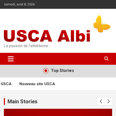
Aller
samedi, août 8, 2026
au
contenu
La passion de l'athlétisme
Top Stories
 USCA
Nouveau site USCA
Main Stories